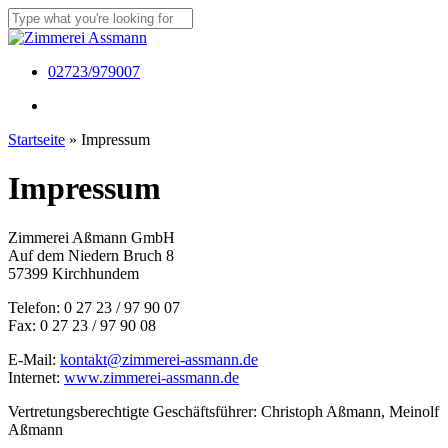
Skip
to
Close
main
Search
content
Menu
02723/979007
Menu
Startseite
»
Impressum
Impressum
Zimmerei Aßmann GmbH
Auf dem Niedern Bruch 8
57399 Kirchhundem
Telefon: 0 27 23 / 97 90 07
Fax: 0 27 23 / 97 90 08
E-Mail:
kontakt@zimmerei-assmann.de
Internet:
www.zimmerei-assmann.de
Vertretungsberechtigte Geschäftsführer: Christoph Aßmann, Meinolf
Aßmann